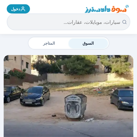
دخول
سوق دادسترز الرئيسية
السوق
المتاجر