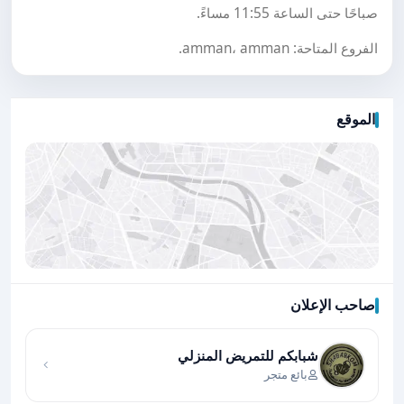
صباحًا حتى الساعة 11:55 مساءً.
الفروع المتاحة: amman، amman.
الموقع
صاحب الإعلان
اضغط لتحميل الموقع
شبابكم للتمريض المنزلي
بائع متجر