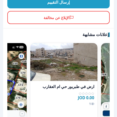
إرسال التقييم
الإبلاغ عن مخالفة
إعلانات مشابهة
عرض تفاصيل ارض في طبربور حي ام العقارب
ارض في طبربور حي ام العقارب
0.00 JOD
1