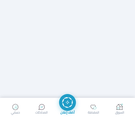
إرسال رسالة
إجراء مكالمة
السوق
المفضلة
أضف إعلان
المحادثات
حسابي