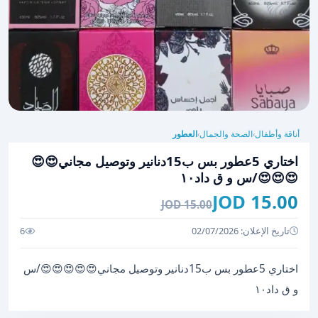
أناقة وأطفال
الصحة والجمال
العطور
›
›
اختاري 5عطور بس ب15دنانير وتوصيل مجاني😍😍
😍😍😍/س و ق داد١٠
15.00 JOD
15.00 JOD
تاريخ الإعلان: 02/07/2026
6
اختاري 5عطور بس ب15دنانير وتوصيل مجاني😍😍😍😍😍/س
و ق داد١٠