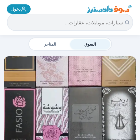
دخول
سوق دادسترز الرئيسية
السوق
المتاجر