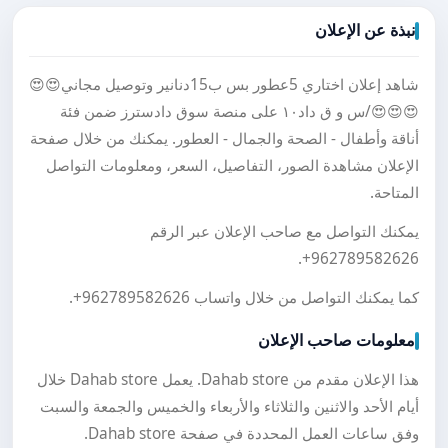
نبذة عن الإعلان
شاهد إعلان اختاري 5عطور بس ب15دنانير وتوصيل مجاني😍😍
😍😍😍/س و ق داد١٠ على منصة سوق دادسترز ضمن فئة
أناقة وأطفال - الصحة والجمال - العطور. يمكنك من خلال صفحة
الإعلان مشاهدة الصور، التفاصيل، السعر، ومعلومات التواصل
المتاحة.
يمكنك التواصل مع صاحب الإعلان عبر الرقم
.
+962789582626
كما يمكنك التواصل من خلال واتساب
+962789582626
.
معلومات صاحب الإعلان
هذا الإعلان مقدم من Dahab store. يعمل Dahab store خلال
أيام الأحد والاثنين والثلاثاء والأربعاء والخميس والجمعة والسبت
وفق ساعات العمل المحددة في صفحة Dahab store.