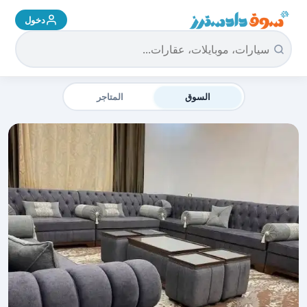
دخول
سوق دادسترز الرئيسية
السوق
المتاجر