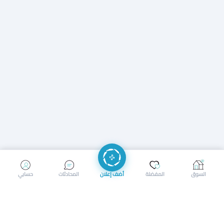
إرسال رسالة
إجراء مكالمة
السوق
المفضلة
أضف إعلان
المحادثات
حسابي