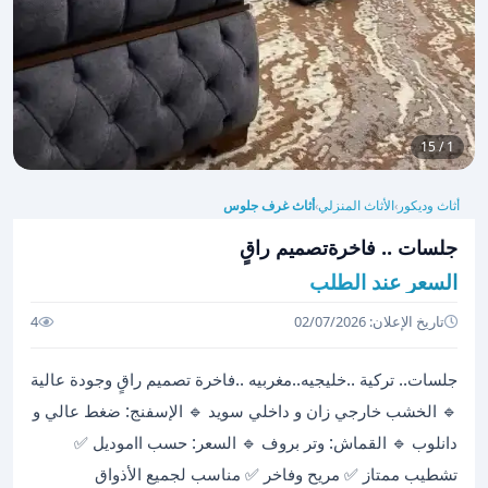
1 / 15
أثاث وديكور
الأثاث المنزلي
أثاث غرف جلوس
›
›
جلسات .. فاخرةتصميم راقٍ
السعر عند الطلب
تاريخ الإعلان: 02/07/2026
4
جلسات.. تركية ..خليجيه..مغربيه ..فاخرة تصميم راقٍ وجودة عالية
🔹 الخشب خارجي زان و داخلي سويد 🔹 الإسفنج: ضغط عالي و
دانلوب 🔹 القماش: وتر بروف 🔹 السعر: حسب ااموديل ✅
تشطيب ممتاز ✅ مريح وفاخر ✅ مناسب لجميع الأذواق