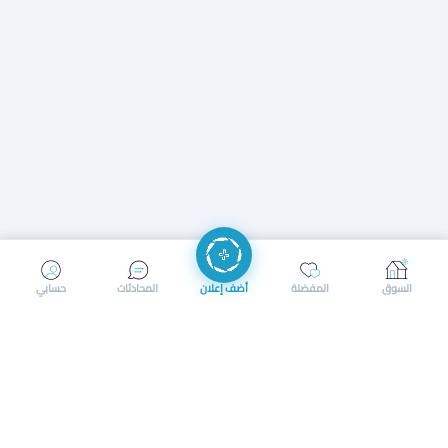
إرسال رسالة
إجراء مكالمة
السوق
المفضلة
أضف إعلان
المحادثات
حسابي