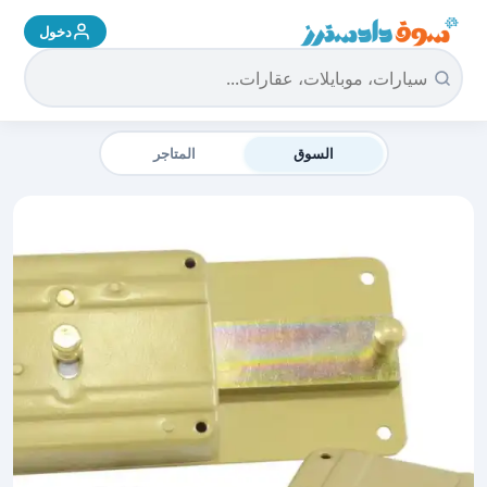
دخول
سوق دادسترز الرئيسية
السوق
المتاجر