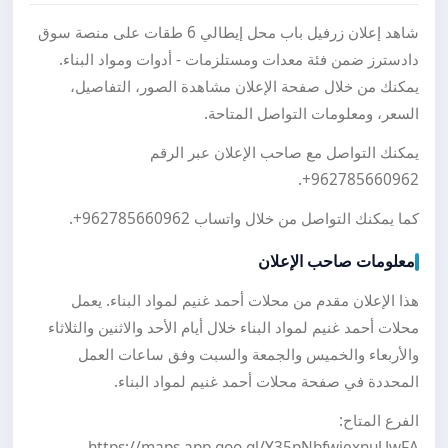
شاهد إعلان زرفيل باب محل إيطالي 6 طقات على منصة سوق
دادسترز ضمن فئة معدات ومستلزمات - أدوات ومواد البناء.
يمكنك من خلال صفحة الإعلان مشاهدة الصور، التفاصيل،
السعر، ومعلومات التواصل المتاحة.
يمكنك التواصل مع صاحب الإعلان عبر الرقم
.
+962785660962
كما يمكنك التواصل من خلال واتساب
+962785660962
.
معلومات صاحب الإعلان
هذا الإعلان مقدم من محلات أحمد غنيم لمواد البناء. يعمل
محلات أحمد غنيم لمواد البناء خلال أيام الأحد والاثنين والثلاثاء
والأربعاء والخميس والجمعة والسبت وفق ساعات العمل
المحددة في صفحة محلات أحمد غنيم لمواد البناء.
الفرع المتاح:
https://maps.app.goo.gl/Y35pNbfwiexnuUwFA.