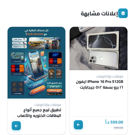
إعلانات مشابهة
موبايلات وإلكترونيات
iPhone 16 Pro 512GB ايفون
١٦ برو بسعة ٥١٢ جيجابايت
Like new
موبايلات وإلكترونيات
تطبيق لبيع جميع أنواع
البطاقات الخلويه والألعاب
والمتاجر الرقميه ودفع
599.00 د.أ
الفواتير
599.00