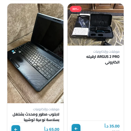
−30%
موبايلات وإلكترونيات
ARGUS 2 PRO ارقيله
الكتروني
موبايلات وإلكترونيات
لابتوب مطور ومحدث بشتغل
بسلاسة نوعية توشيبا
satalite c660
35.00 د.أ
65.00 د.أ