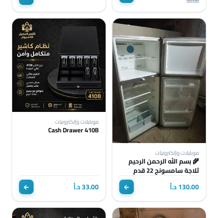
50.00
موبايلات وإلكترونيات
Cash Drawer 410B
موبايلات وإلكترونيات
🌾 بسم الله الرحمن الرحيم
ثلاجة سامسونج 22 قدم
بحالة ممتازة جدًا 🌹 توفير
130.00 د.أ
33.00 د.أ
عالي لل