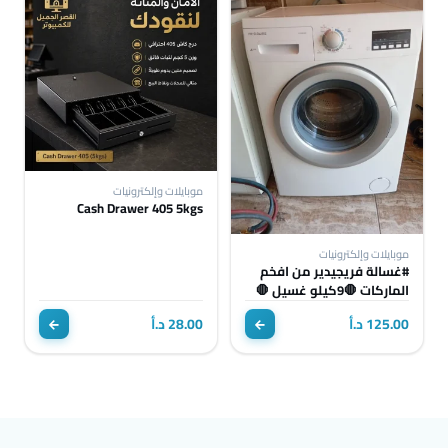
موبايلات وإلكترونيات
Cash Drawer 405 5kgs
موبايلات وإلكترونيات
#غسالة فريجيدير من افخم
الماركات 🛑9كيلو غسيل 🛑
انفيرتر 🛑 1200 دورة بحالة
125.00 د.أ
28.00 د.أ
الوكالة