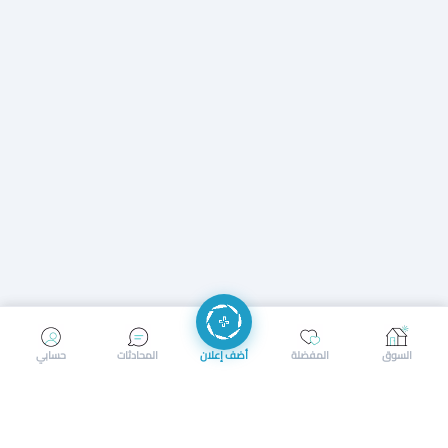
إرسال رسالة
إجراء مكالمة
السوق
المفضلة
أضف إعلان
المحادثات
حسابي