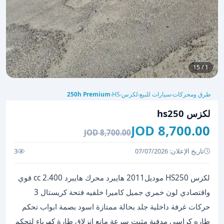
1 / 15
طرق ومحركات
سيارات للبيع
لكزس
HS
250h Premium
›
›
›
›
لكزس hs250
8,700.00 JOD
8,700.00 JOD
تاريخ الإعلان: 07/07/2026
3
لكزس HS250 موديل2011 هايبرد محرك هايبرد 2.400 cc قوي
واقتصادي لون خمري جميل كاميرا خلفيه فتحة كريستال 3
حركات غرفة داخلية جلد بحالة ممتازة اسود بصمة ابواب تحكم
طاره كراسي مدفية مثبت سرعة مانع انزلاق طارة كهرباء لتحكم