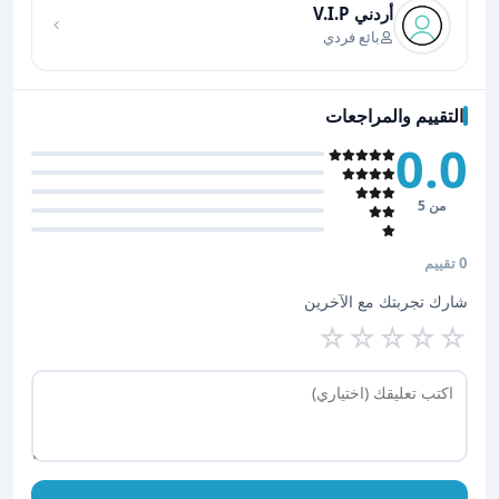
أردني V.I.P
بائع فردي
التقييم والمراجعات
0.0
من 5
0 تقييم
شارك تجربتك مع الآخرين
☆
☆
☆
☆
☆