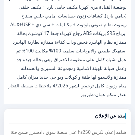
بوضعية القيادة مري كهربا مكيف حامي بارد + مكيف خلفي
(حامي بارد). كشافات زنون حساسات امامي خلفي مفتاح
ريموت نظام صوتي بلوتوث + مكالمات + سي دي + AUX+USP
ايرباج SRS بريكات ABS زجاج كهرباء جنط 17 كوشوك بحالة
ممتازه نظام الهايبرد فحص وذات كفاءة ممتازه بطارية الهايبرد
استهلاك طبيعي والايرباجات سلمية 100% مكانيك 100% تم
عمل تشيك كامل على منظومة الاحتراق وهي بحالة جيدة جدا
وعمل صيانة للهيئة الامامية ومجموعة الستيرنج والحمدلله
ممتازة ولاتسمع لها طقة و كويلات وبواجي جديد ميزان كامل
مياه وزيوت كامل ترخيص لشهر 4/2026 ملاحظات بسيطة التجار
بعتذر منكم عمان-طبربور
نبذة عن الإعلان
شاهد إعلان لكزس hs250 على منصة سوق دادسترز ضمن فئة