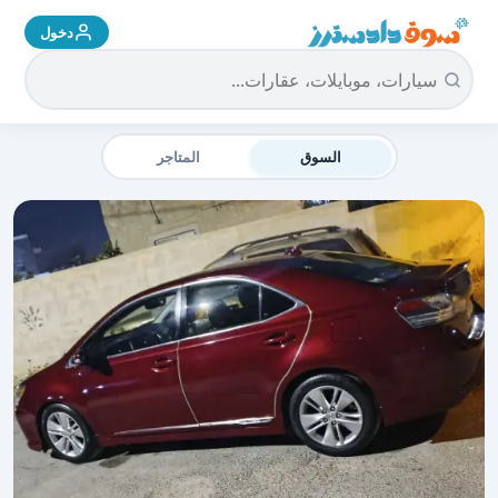
دخول
سوق دادسترز الرئيسية
السوق
المتاجر