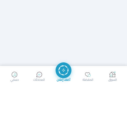
إرسال رسالة
إجراء مكالمة
السوق
المفضلة
أضف إعلان
المحادثات
حسابي