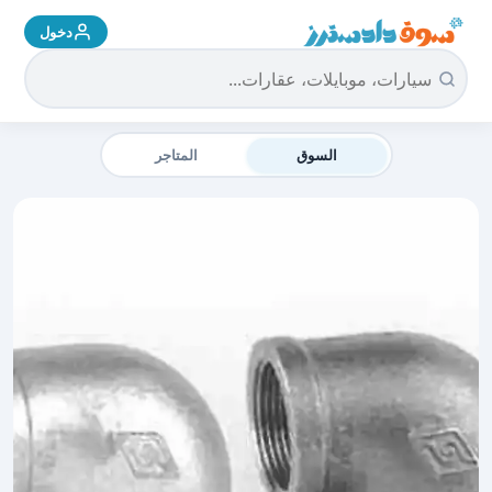
دخول
سوق دادسترز الرئيسية
السوق
المتاجر