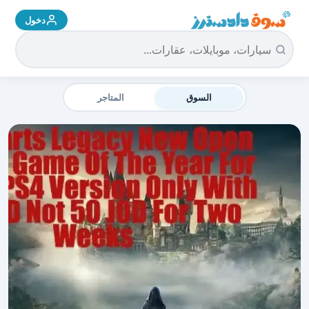
دخول
سوق دادسترز الرئيسية
السوق
المتاجر