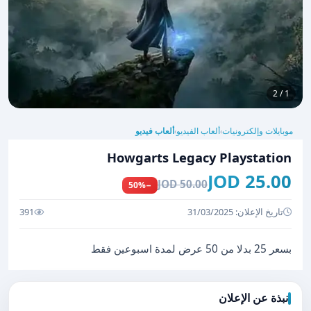
1 / 2
موبايلات وإلكترونيات
ألعاب الفيديو
ألعاب فيديو
›
›
Howgarts Legacy Playstation
25.00 JOD
50.00 JOD
−50%
تاريخ الإعلان: 31/03/2025
391
بسعر 25 بدلا من 50 عرض لمدة اسبوعين فقط
نبذة عن الإعلان