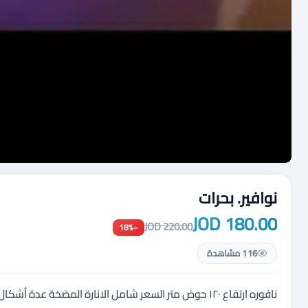
نوافير. بحرات
180.00 JOD
220.00 JOD
−18%
116 مشاهدة
نافوره ارتفاع ١٢٠ حوض متر السعر شامل الانارة المضخة عدة أشكال واحجام مصنوعه من الحجر الطبيعي والرخام مناسبه داخل المنزل والحدائق