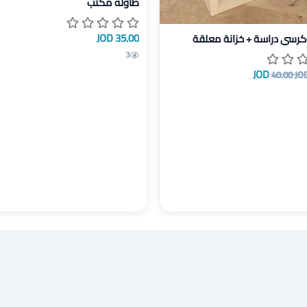
طاوله مكتب
يل مكتب وكرسي دراسة + خزانة معلقة
35.00 JOD
رسي دراسة + خزانة معلقة
3
40.00 JO