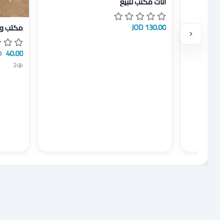
اثاث مكتب للبيع
عرض تفاص
130.00 JOD
مكتب وك
40.00 JOD
D
عالية الجودة
2