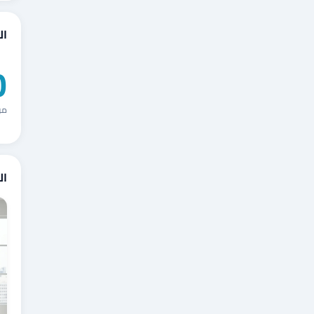
ال
0
من
ال