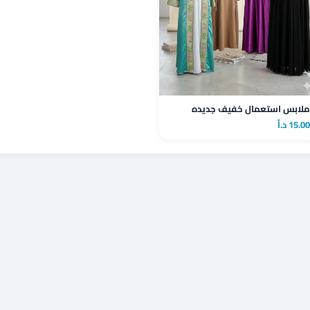
ملابس استعمال خفيف جديده
15.00 د.أ