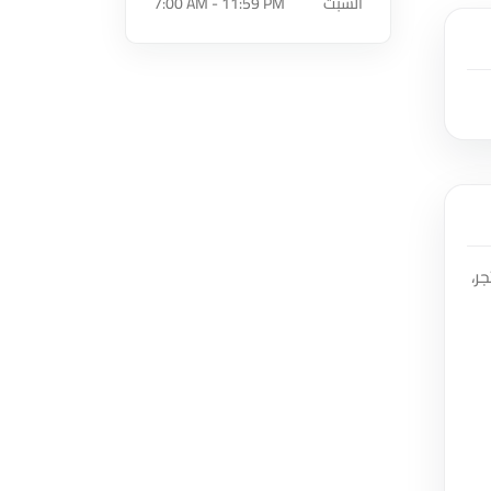
السبت
7:00 AM - 11:59 PM
ر،