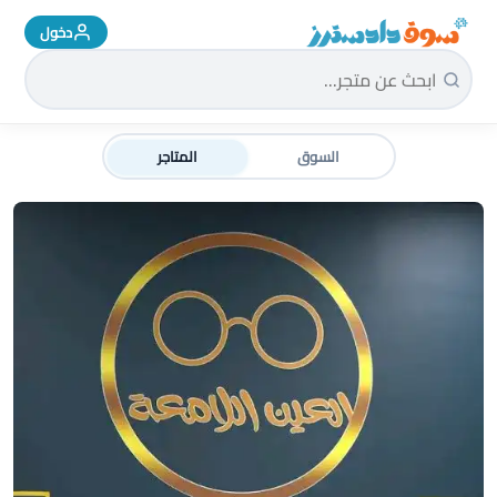
دخول
سوق دادسترز الرئيسية
السوق
المتاجر