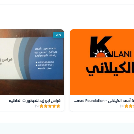
20%
مؤسسة أحمد الكيلاني - AlKilani Ahmad Foundation
فراس ابو زيد للديكورات الداخليه
(5)
(9)