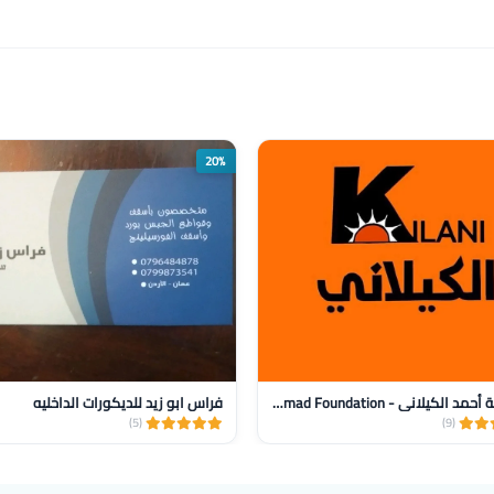
20%
مؤسسة أحمد الكيلاني - AlKilani Ahmad Foundation
فراس ابو زيد للديكورات الداخليه
(5)
(9)