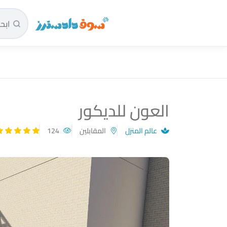
سوق دادسترز الرئيسية
العون للديكور
عالم المنزل
المقابلين
124