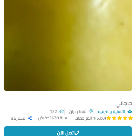
حاجاتي
التسلية والترفيه
شفا بدران
122
لغاية 30% تخفيض
(5.00)
1 المراجعات
مشاركة
اتصل الآن