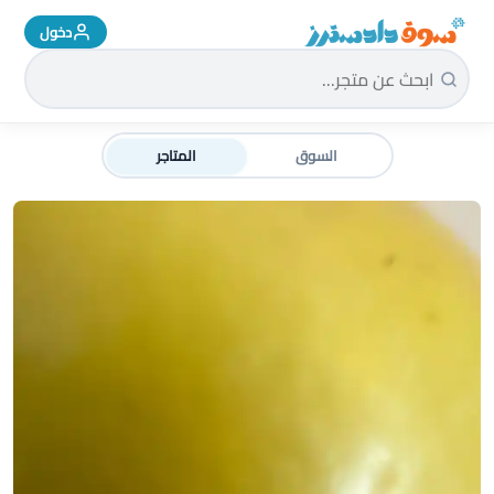
دخول
سوق دادسترز الرئيسية
السوق
المتاجر