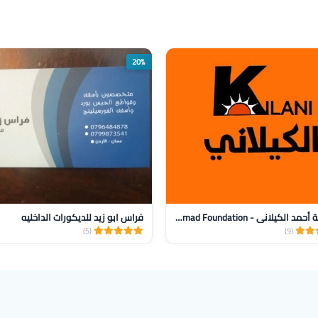
20%
مؤسسة أحمد الكيلاني - AlKilani Ahmad Foundation
فراس ابو زيد للديكورات الداخليه
(5)
(9)