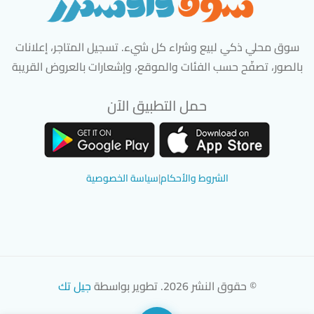
سوق محلي ذكي لبيع وشراء كل شيء. تسجيل المتاجر، إعلانات
بالصور، تصفّح حسب الفئات والموقع، وإشعارات بالعروض القريبة
حمل التطبيق الآن
تحميل تطبيق سوق دادسترز من App Store
تحميل تطبيق سوق دادسترز من 
الشروط والأحكام
|
سياسة الخصوصية
© حقوق النشر 2026. تطوير بواسطة
جيل تك