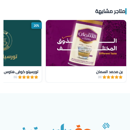
متاجر مشابهة
20%
بن محمد السمان
تورسيلو كوفي هاوس
(6)
(8)