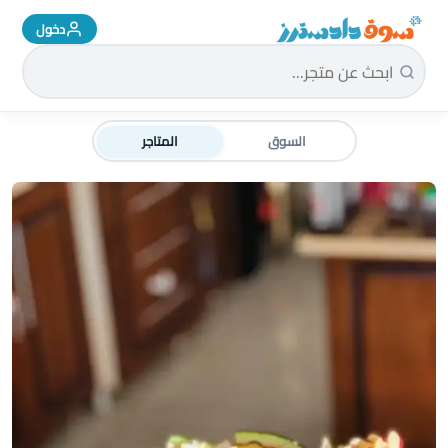
دخول
سوق دادسترز الرئيسية
السوق
المتاجر