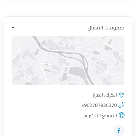
معلومات الاتصال
الكرك، المزار
اضغط لتحميل الموقع
+962787926370
الموقع الالكتروني
زيارة حساب المتجر على Facebook-f