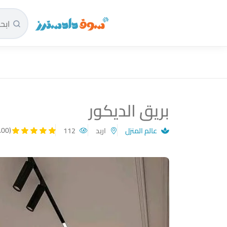
سوق دادسترز الرئيسية
بريق الديكور
(5.00)
عالم المنزل
اربد
112