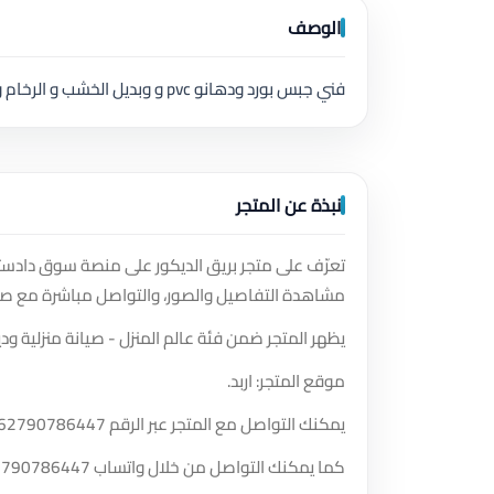
الوصف
فني جبس بورد ودهانو pvc و وبديل الخشب و الرخام وجميع انواع الديكورات والعزل اسطح خارجي
نبذة عن المتجر
تعرّف على متجر بريق الديكور على منصة سوق دادستر
مشاهدة التفاصيل والصور، والتواصل مباشرة مع صا
يظهر المتجر ضمن فئة عالم المنزل - صيانة منزلية ودي
موقع المتجر: اربد.
يمكنك التواصل مع المتجر عبر الرقم
62790786447
كما يمكنك التواصل من خلال واتساب
2790786447