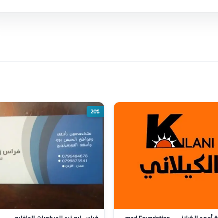
20%
مؤسسة أحمد الكيلاني - AlKilani Ahmad Foundation
فراس ابو زيد للديكورات الداخليه