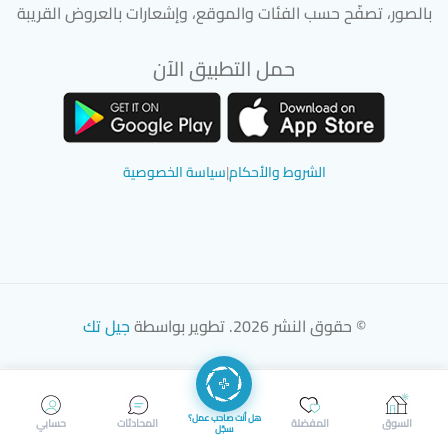
بالصور، تصفّح حسب الفئات والموقع، وإشعارات بالعروض القريبة
حمل التطبيق الآن
تحميل تطبيق سوق دادسترز من App Store
تحميل تطبيق سوق دادسترز من 
الشروط والأحكام
|
سياسة الخصوصية
© حقوق النشر 2026. تطوير بواسطة
جيل تك
هل أنت صاحب عمل؟
السوق
المفضلة
المحادثات
حسابي
سجّل