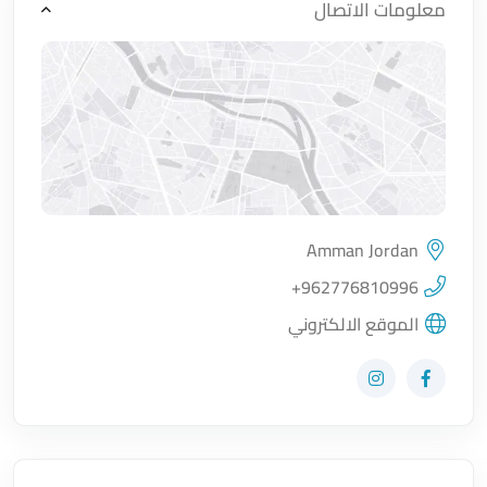
معلومات الاتصال
Amman Jordan
اضغط لتحميل الموقع
+962776810996
الموقع الالكتروني
زيارة حساب المتجر على Facebook-f
زيارة حساب المتجر على Instagram