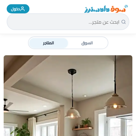
دخول
سوق دادسترز الرئيسية
السوق
المتاجر