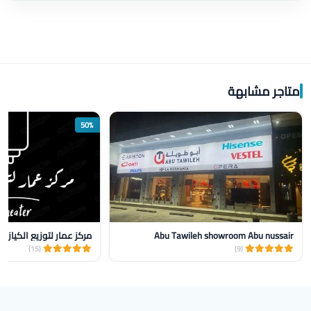
متاجر مشابهة
50%
Abu Tawileh showroom Abu nussair
مركز عمار لتوزيع الكيازر
(15)
(9)