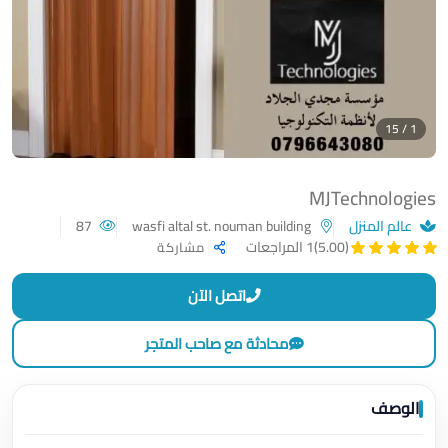
1 / 15
MJTechnologies
عالم المنزل
wasfi altal st. nouman building
87
(5.00)
1 المراجعات
مشاركة
اتصل الآن
محادثة مع صاحب المتجر
الوصف