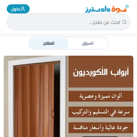
دخول
سوق دادسترز الرئيسية
السوق
المتاجر