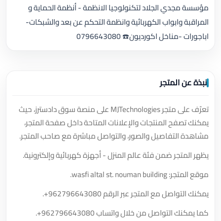
مؤسسة مجدي الجلاد لتكنولوجيا الانظمة - أنظمة الحماية و
المراقبة وابواب الكهربائية وانظمة التحكم عن بعد والشبكات-
اباجورات -مناخل اكورديون☎️ 0796643080
نبذة عن المتجر
تعرّف على متجر MJTechnologies على منصة سوق دادسترز، حيث
يمكنك تصفح المنتجات والإعلانات المتاحة داخل صفحة المتجر،
مشاهدة التفاصيل والصور، والتواصل مباشرة مع صاحب المتجر.
يظهر المتجر ضمن فئة عالم المنزل - أجهزة كهربائية وإلكترونية.
موقع المتجر: wasfi altal st. nouman building.
يمكنك التواصل مع المتجر عبر الرقم
+962796643080
.
كما يمكنك التواصل من خلال واتساب
+962796643080
.