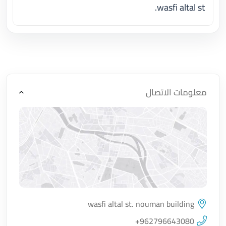
wasfi altal st.
اضغط لتحميل الموقع
معلومات الاتصال
wasfi altal st. nouman building
اضغط لتحميل الموقع
+962796643080