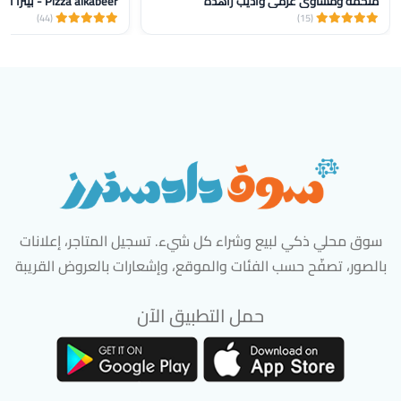
ملحمة ومشاوي عزمي واديب زاهدة
Pizza alkabeer - بيتزا الكبير
(44)
(15)
سوق محلي ذكي لبيع وشراء كل شيء. تسجيل المتاجر، إعلانات
بالصور، تصفّح حسب الفئات والموقع، وإشعارات بالعروض القريبة
حمل التطبيق الآن
تحميل تطبيق سوق دادسترز من App Store
تحميل تطبيق سوق دادسترز من 