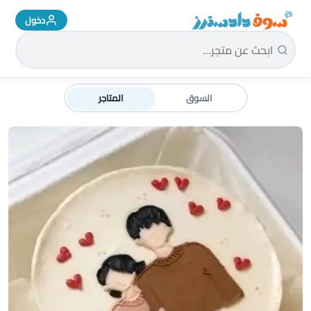
دخول
سوق دادسترز الرئيسية
السوق
المتاجر