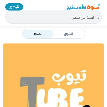
دخول
سوق دادسترز الرئيسية
السوق
المتاجر