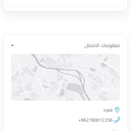
اضغط لتحميل الموقع
معلومات الاتصال
irpid
اضغط لتحميل الموقع
+962780012256