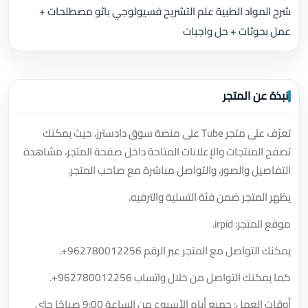
شرح المواد الطبية علم التشريح فسيولوجي باثو مصطلحات +
عمل بحوثات + حل واجبات
نبذة عن المتجر
تعرّف على متجر Tube على منصة سوق دادسترز، حيث يمكنك
تصفح المنتجات والإعلانات المتاحة داخل صفحة المتجر، مشاهدة
التفاصيل والصور، والتواصل مباشرة مع صاحب المتجر.
يظهر المتجر ضمن فئة التسلية والترفيه.
موقع المتجر: irpid.
يمكنك التواصل مع المتجر عبر الرقم
+962780012256
.
كما يمكنك التواصل من خلال واتساب
+962780012256
.
أوقات العمل: جميع أيام الأسبوع من الساعة 9:00 صباحًا حتى