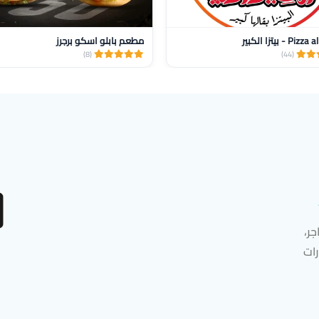
 - بيتزا الكبير
مطعم بابلو اسكو برجرز
(8)
(44)
ر،
رات