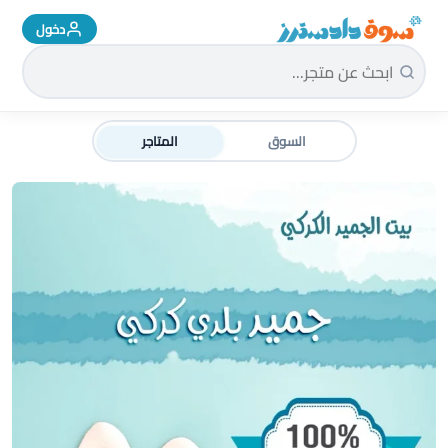
دخول
سوق دادسترز الرئيسية
السوق
المتاجر