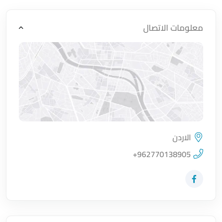
معلومات الاتصال
الاردن
اضغط لتحميل الموقع
+962770138905
زيارة حساب المتجر على Facebook-f