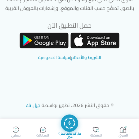
بالصور، تصفّح حسب الفئات والموقع، وإشعارات بالعروض القريبة
حمل التطبيق الآن
تحميل تطبيق سوق دادسترز من App Store
تحميل تطبيق سوق دادسترز من 
الشروط والأحكام
|
سياسة الخصوصية
© حقوق النشر 2026. تطوير بواسطة
جيل تك
هل أنت صاحب عمل؟
السوق
المفضلة
المحادثات
حسابي
سجّل