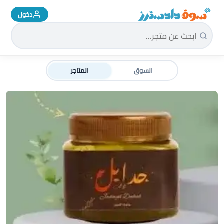
دخول
سوق دادسترز الرئيسية
السوق
المتاجر