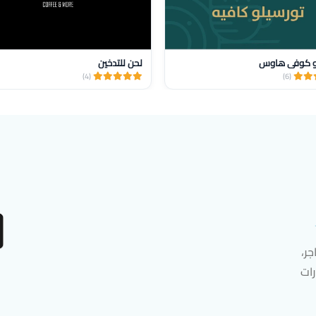
و كوفي هاوس
لحن للتدخين
(4)
(6)
ر،
رات