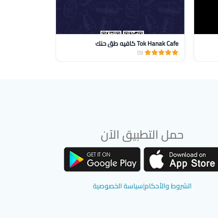
Tok Hanak Cafe كافيه طق حنك
جفرة زهر الرمان
(3)
(5)
حمل التطبيق الآن
تحميل تطبيق سوق دادسترز من App Store
تحميل تطبيق سوق دادسترز من Google Play
الشروط والأحكام
|
سياسة الخصوصية