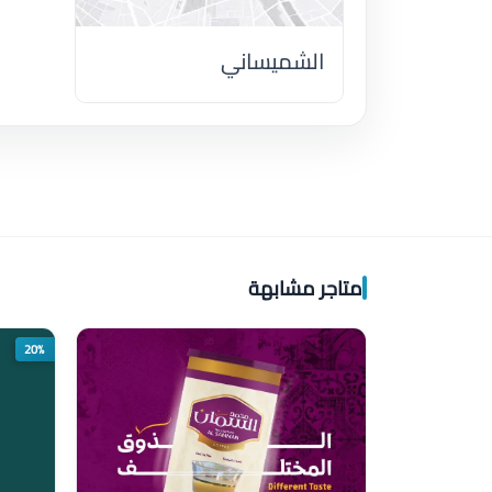
الشميساني
اضغط لتحميل الموقع
متاجر مشابهة
20%