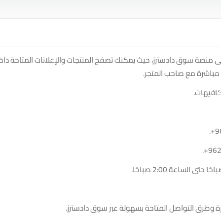
ف على متجر blue corner restaurant and cafe على منصة سوق دادسترز، حيث يمكنك تصفح المنتجات والإعلانات المتاحة د
مباشرة مع صاحب المتجر.
افيهات.
.
+9
.
+96
ة وطرق التواصل المتاحة بسهولة عبر سوق دادسترز.