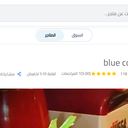
السوق
المتاجر
blue c
(5.00)
1 المراجعات
118
لغاية 10% تخفيض
مشاركة