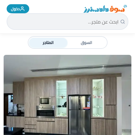
دخول
سوق دادسترز الرئيسية
السوق
المتاجر