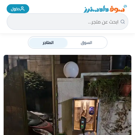
دخول
سوق دادسترز الرئيسية
السوق
المتاجر