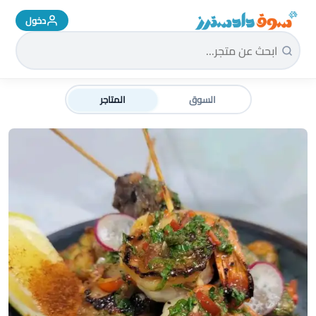
دخول
سوق دادسترز الرئيسية
السوق
المتاجر