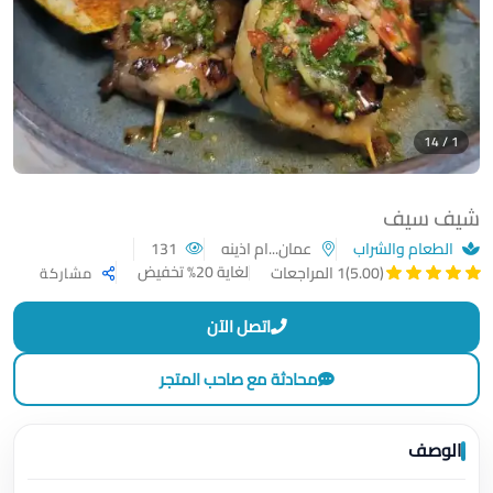
1 / 14
شيف سيف
الطعام والشراب
عمان...ام اذينه
131
لغاية 20% تخفيض
(5.00)
1 المراجعات
مشاركة
اتصل الآن
محادثة مع صاحب المتجر
الوصف