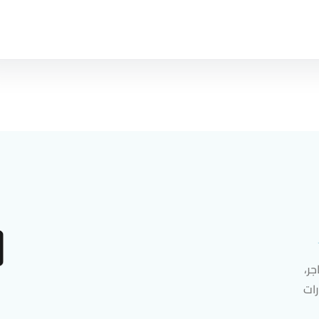
ر،
رات