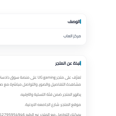
الوصف
مركز العاب
نبذة عن المتجر
تعرّف على متجر UG gaming على
مشاهدة التفاصيل والصور، والتواصل مباشرة مع صا
يظهر المتجر ضمن فئة التسلية والترفيه.
موقع المتجر: شارع الجامعه الاردنية.
يمكنك التواصل مع المتجر عبر الرقم
62795954946