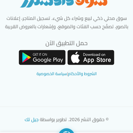
سوق محلي ذكي لبيع وشراء كل شيء. تسجيل المتاجر، إعلانات
بالصور، تصفّح حسب الفئات والموقع، وإشعارات بالعروض القريبة
حمل التطبيق الآن
تحميل تطبيق سوق دادسترز من App Store
تحميل تطبيق سوق دادسترز من 
الشروط والأحكام
|
سياسة الخصوصية
© حقوق النشر 2026. تطوير بواسطة
جيل تك