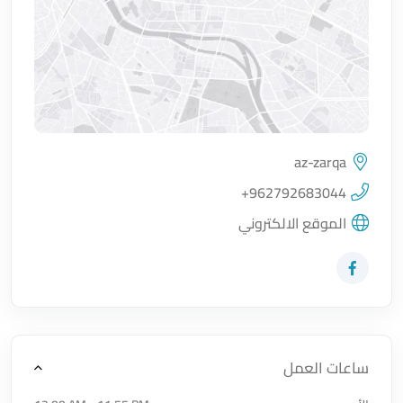
az-zarqa
اضغط لتحميل الموقع
+962792683044
الموقع الالكتروني
زيارة حساب المتجر على Facebook-f
ساعات العمل