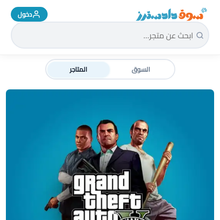
دخول
سوق دادسترز الرئيسية
السوق
المتاجر