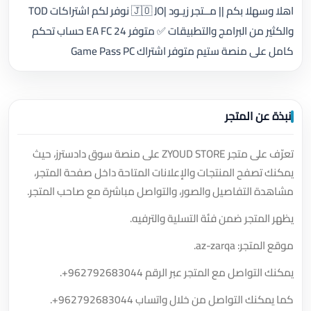
اهلا وسهلا بكم || مــتجر زيـود |🇯🇴 JO نوفر لكم اشتراكات TOD
والكثير من البرامج والتطبيقات ✅ متوفر EA FC 24 حساب تحكم
كامل على منصة ستيم متوفر اشتراك Game Pass PC
نبذة عن المتجر
تعرّف على متجر ZYOUD STORE على منصة سوق دادسترز، حيث
يمكنك تصفح المنتجات والإعلانات المتاحة داخل صفحة المتجر،
مشاهدة التفاصيل والصور، والتواصل مباشرة مع صاحب المتجر.
يظهر المتجر ضمن فئة التسلية والترفيه.
موقع المتجر: az-zarqa.
يمكنك التواصل مع المتجر عبر الرقم
+962792683044
.
كما يمكنك التواصل من خلال واتساب
+962792683044
.