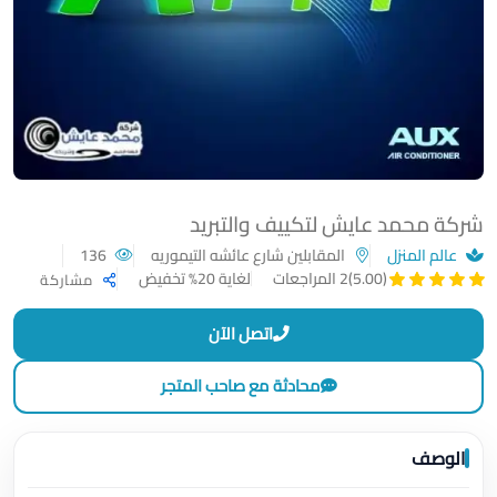
شركة محمد عايش لتكييف والتبريد
عالم المنزل
المقابلين شارع عائشه التيموريه
136
لغاية 20% تخفيض
(5.00)
2 المراجعات
مشاركة
اتصل الآن
محادثة مع صاحب المتجر
الوصف