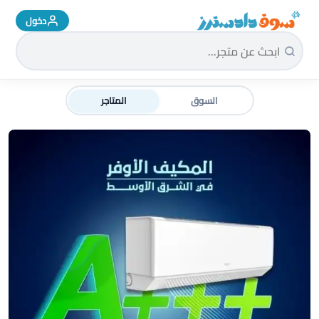
دخول
سوق دادسترز الرئيسية
السوق
المتاجر