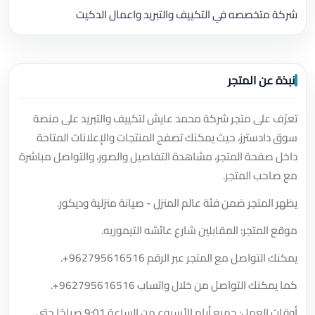
شركة متخصصه في التكييف والتبريد واعمال الدكيت
نبذة عن المتجر
تعرّف على متجر شركة محمد عايش لتكييف والتبريد على منصة
سوق دادسترز، حيث يمكنك تصفح المنتجات والإعلانات المتاحة
داخل صفحة المتجر، مشاهدة التفاصيل والصور، والتواصل مباشرة
مع صاحب المتجر.
يظهر المتجر ضمن فئة عالم المنزل - صيانة منزلية وديكور.
موقع المتجر: المقابلين شارع عائشه التيموريه.
يمكنك التواصل مع المتجر عبر الرقم
+962795616516
.
كما يمكنك التواصل من خلال واتساب
+962795616516
.
أوقات العمل: جميع أيام الأسبوع من الساعة 9:01 صباحًا حتى