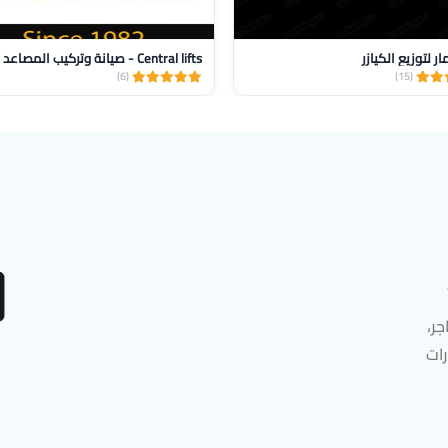
ر لتوزيع الكيازر
(6)
(15)
ر،
رات