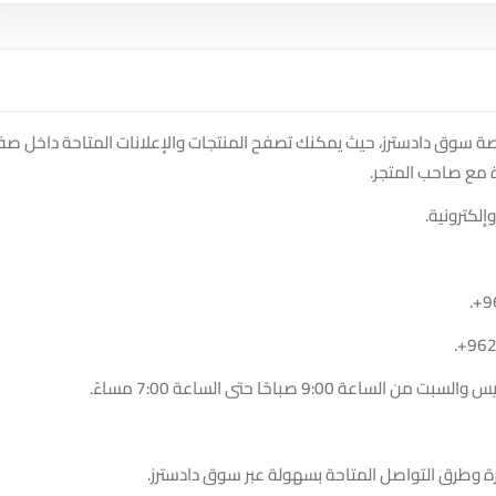
تجر Abela electronic company على منصة سوق دادسترز، حيث يمكنك تصفح المنتجات والإعلانات المتاحة داخل 
 مع صاحب المتجر.
إلكترونية.
.
+9
.
+96
9:00 صباحًا حتى الساعة 7:00 مساءً.
ة وطرق التواصل المتاحة بسهولة عبر سوق دادسترز.