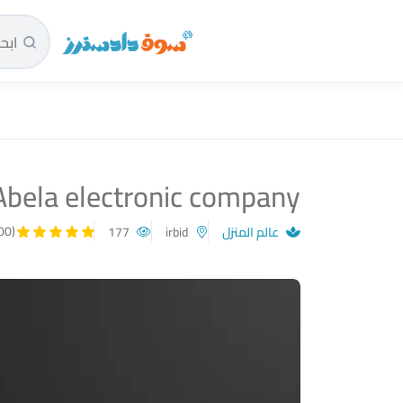
سوق دادسترز الرئيسية
Abela electronic company
(5.00)
عالم المنزل
irbid
177