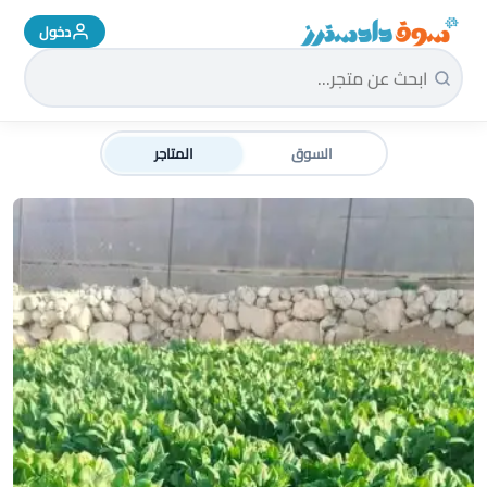
دخول
سوق دادسترز الرئيسية
السوق
المتاجر