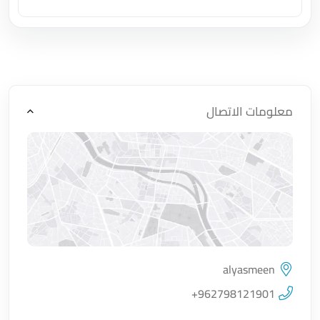
اضغط لتحميل الموقع
معلومات الاتصال
alyasmeen
اضغط لتحميل الموقع
+962798121901