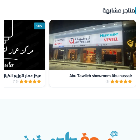
متاجر مشابهة
50%
Abu Tawileh showroom Abu nussair
مركز عمار لتوزيع الكيازر
(15)
(9)