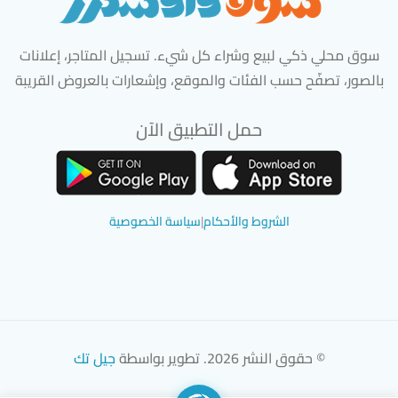
سوق محلي ذكي لبيع وشراء كل شيء. تسجيل المتاجر، إعلانات
بالصور، تصفّح حسب الفئات والموقع، وإشعارات بالعروض القريبة
حمل التطبيق الآن
تحميل تطبيق سوق دادسترز من App Store
تحميل تطبيق سوق دادسترز من 
الشروط والأحكام
|
سياسة الخصوصية
© حقوق النشر 2026. تطوير بواسطة
جيل تك