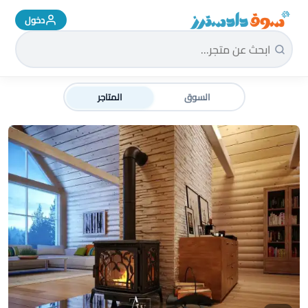
دخول
سوق دادسترز الرئيسية
السوق
المتاجر