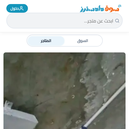
دخول
سوق دادسترز الرئيسية
السوق
المتاجر