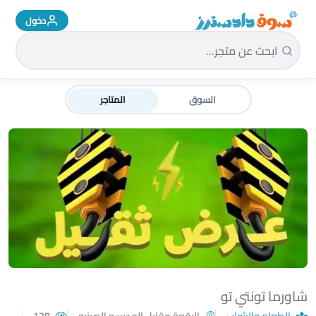
دخول
سوق دادسترز الرئيسية
السوق
المتاجر
شاورما تونتي تو
الطعام والشراب
البقعة مقابل المدرسه الصينيه
128