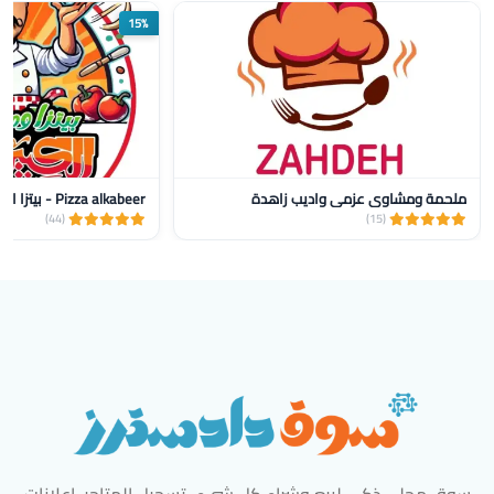
15%
ملحمة ومشاوي عزمي واديب زاهدة
Pizza alkabeer - بيتزا الكبير
(44)
(15)
سوق محلي ذكي لبيع وشراء كل شيء. تسجيل المتاجر، إعلانات