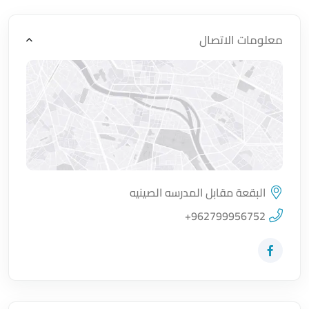
معلومات الاتصال
البقعة مقابل المدرسه الصينيه
اضغط لتحميل الموقع
+962799956752
زيارة حساب المتجر على Facebook-f