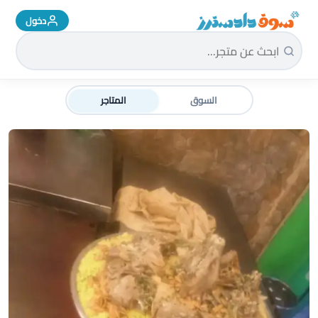
دخول
سوق دادسترز الرئيسية
السوق
المتاجر