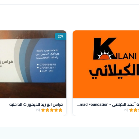
20%
مؤسسة أحمد الكيلاني - AlKilani Ahmad Foundation
فراس ابو زيد للديكورات الداخليه
(5)
(9)