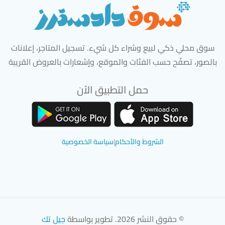
سوق محلي ذكي لبيع وشراء كل شيء. تسجيل المتاجر، إعلانات
بالصور، تصفّح حسب الفئات والموقع، وإشعارات بالعروض القريبة
حمل التطبيق الآن
تحميل تطبيق سوق دادسترز من App Store
تحميل تطبيق سوق دادسترز من 
الشروط والأحكام
|
سياسة الخصوصية
© حقوق النشر 2026. تطوير بواسطة
جيل تك