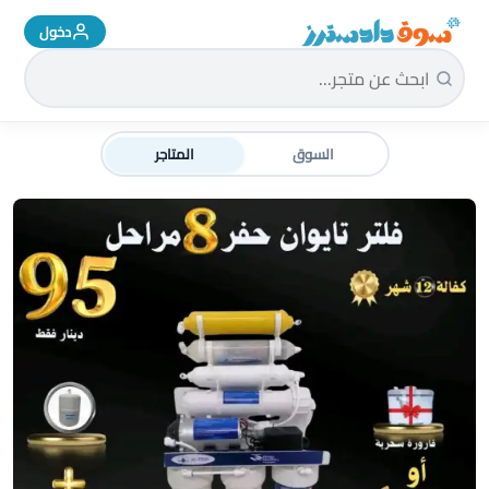
دخول
سوق دادسترز الرئيسية
السوق
المتاجر