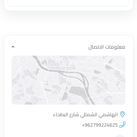
اضغط لتحميل الموقع
معلومات الاتصال
الهاشمي الشمالي شارع البطحاء
اضغط لتحميل الموقع
+962799224625