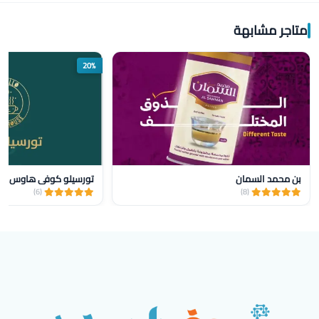
متاجر مشابهة
20%
بن محمد السمان
تورسيلو كوفي هاوس
(6)
(8)