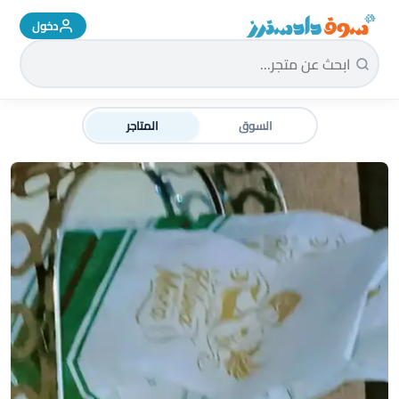
دخول
سوق دادسترز الرئيسية
السوق
المتاجر