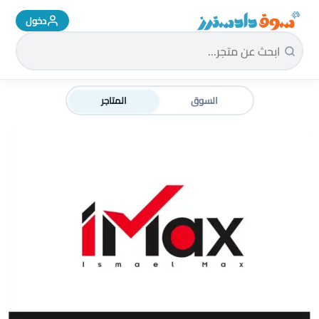
دخول
سوق دادسترز الرئيسية
السوق
المتاجر