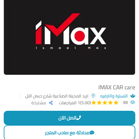
IMAX CAR care
التسلية والترفيه
اربد المدينة الصناعية شارع حسن التل
98
(5.00)
1 المراجعات
مشاركة
اتصل الآن
محادثة مع صاحب المتجر