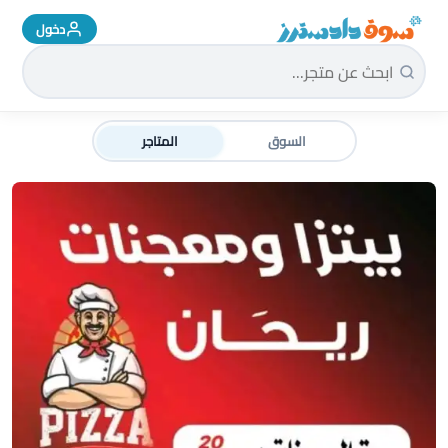
دخول
سوق دادسترز الرئيسية
السوق
المتاجر