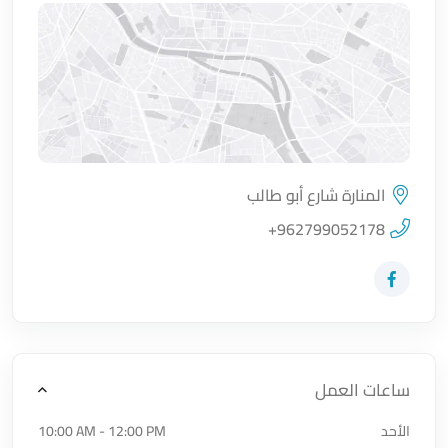
المنارة شارع أبو طالب
اضغط لتحميل الموقع
+962799052178
زيارة حساب المتجر على Facebook-f
ساعات العمل
الأحد
10:00 AM - 12:00 PM