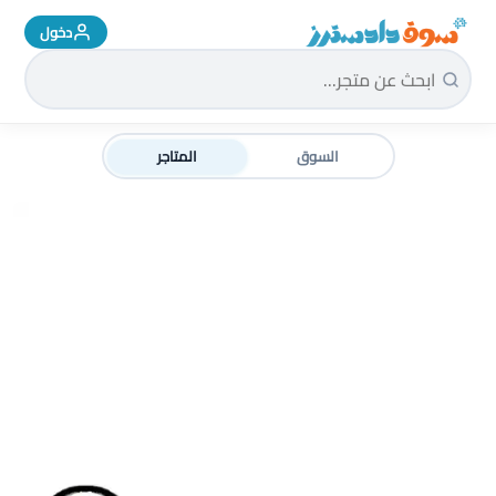
دخول
سوق دادسترز الرئيسية
السوق
المتاجر