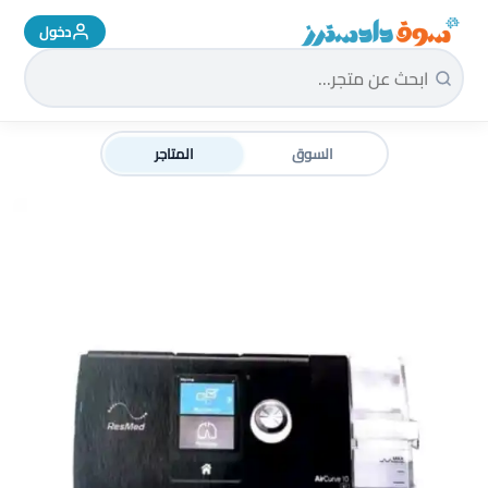
دخول
سوق دادسترز الرئيسية
السوق
المتاجر