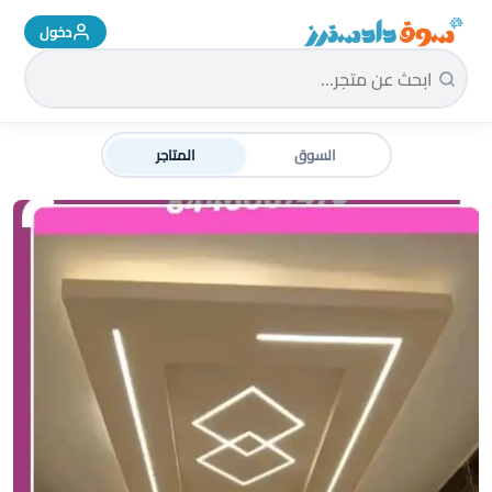
دخول
سوق دادسترز الرئيسية
السوق
المتاجر