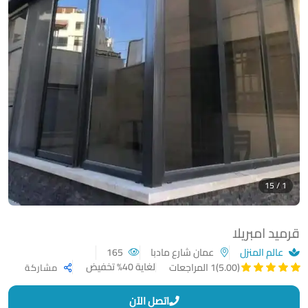
1 / 15
قرميد امبريلا
عالم المنزل
عمان شارع مادبا
165
لغاية 40% تخفيض
(5.00)
1 المراجعات
مشاركة
اتصل الآن