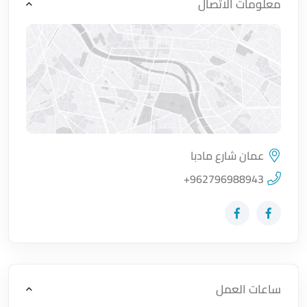
معلومات الاتصال
عمان شارع مادبا
اضغط لتحميل الموقع
+962796988943
زيارة حساب المتجر على Facebook-f
زيارة حساب المتجر على Facebook-f
ساعات العمل