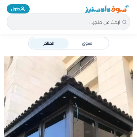
دخول
سوق دادسترز الرئيسية
السوق
المتاجر