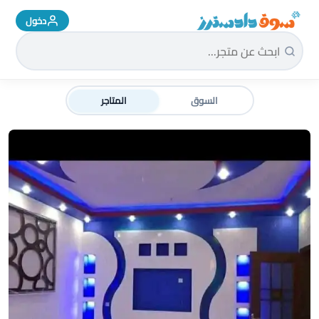
دخول
سوق دادسترز الرئيسية
السوق
المتاجر