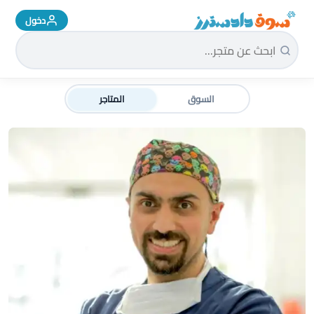
دخول
سوق دادسترز الرئيسية
السوق
المتاجر